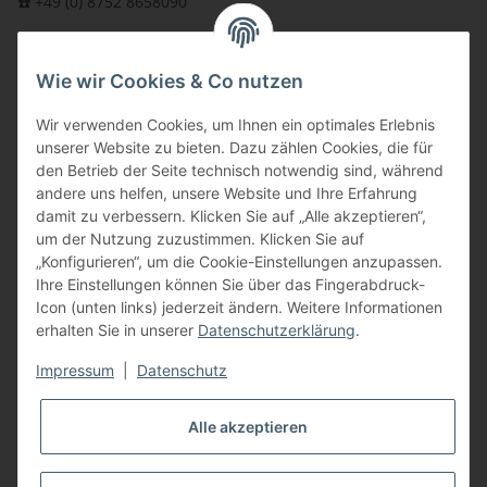
☎️ +49 (0) 8752 8658090
per Fax: +49 (0) 8752 - 9599
Wie wir Cookies & Co nutzen
oder über unser
Kontaktformular
BFT - Autorisierter Fachhändler
Wir verwenden Cookies, um Ihnen ein optimales Erlebnis
unserer Website zu bieten. Dazu zählen Cookies, die für
den Betrieb der Seite technisch notwendig sind, während
andere uns helfen, unsere Website und Ihre Erfahrung
damit zu verbessern. Klicken Sie auf „Alle akzeptieren“,
um der Nutzung zuzustimmen. Klicken Sie auf
„Konfigurieren“, um die Cookie-Einstellungen anzupassen.
Ihre Einstellungen können Sie über das Fingerabdruck-
Icon (unten links) jederzeit ändern. Weitere Informationen
erhalten Sie in unserer
Datenschutzerklärung
.
Impressum
|
Datenschutz
Alle akzeptieren