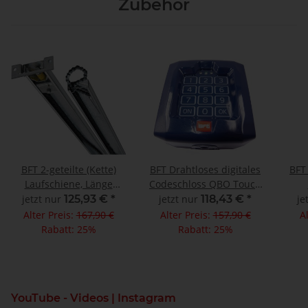
Zubehör
BFT 2-geteilte (Kette)
BFT Drahtloses digitales
BFT
Laufschiene, Länge
Codeschloss QBO Touch
290cm für BT 650
10 Kanal 433 MHz
jetzt nur
125,93 €
*
jetzt nur
118,43 €
*
je
Alter Preis:
167,90 €
Alter Preis:
157,90 €
A
Rabatt:
25%
Rabatt:
25%
YouTube - Videos | Instagram