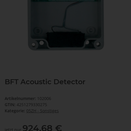
BFT Acoustic Detector
Artikelnummer:
102006
GTIN:
4251279330275
Kategorie:
05ZH - Sonstiges
924,68 €
jetzt nur