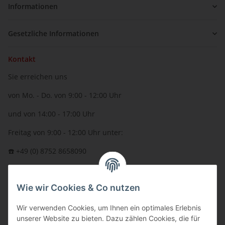
Informationen
Gesetzliche Informationen
Kontakt
Sie erreichen uns
von Mo. - Do. von 9:00 - 12:00 Uhr
und von 14:00 - 17:00 Uhr
Freitag von 9:00 - 12:00 Uhr unter:
☎️ +49 (0) 8752 8658090
per Fax: +49 (0) 8752 - 9599
Wie wir Cookies & Co nutzen
oder über unser
Kontaktformular
BFT - Autorisierter Fachhändler
Wir verwenden Cookies, um Ihnen ein optimales Erlebnis
unserer Website zu bieten. Dazu zählen Cookies, die für