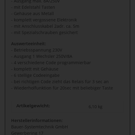
- Ausgang max. 8A/250V
- mit Edelstahl Tasten
- Gehäuse aus Metall
- komplett vergossene Elektronik
- mit Anschlusskabel 2adr. ca. 5m
- mit Spezialschrauben gesichert
Auswerteeinheit:
- Betriebsspannung 230V
- Ausgang 1 Wechsler 250V/8A
- 4 verschiedene Code programmierbar
- komplett mit Gehäuse
- 6 stellige Codeeingabe
- bei richtigen Code zieht das Relais für 3 sec an
- Wiederholfunktion für 20sec mit beliebiger Taste
Artikelgewicht:
6,10
kg
Herstellerinformationen:
Bauer-Systemtechnik GmbH
Gewerbering 17