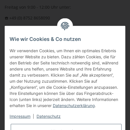
Freitag von 9:00 - 12:00 Uhr unter:
☎️ +49 (0) 8752 8658090
per Fax: +49 (0) 8752 - 9599
Wie wir Cookies & Co nutzen
oder über unser
Kontaktformular
BFT - Autorisierter Fachhändler
Wir verwenden Cookies, um Ihnen ein optimales Erlebnis
unserer Website zu bieten. Dazu zählen Cookies, die für
den Betrieb der Seite technisch notwendig sind, während
andere uns helfen, unsere Website und Ihre Erfahrung
damit zu verbessern. Klicken Sie auf „Alle akzeptieren“,
um der Nutzung zuzustimmen. Klicken Sie auf
„Konfigurieren“, um die Cookie-Einstellungen anzupassen.
Ihre Einstellungen können Sie über das Fingerabdruck-
Icon (unten links) jederzeit ändern. Weitere Informationen
erhalten Sie in unserer
Datenschutzerklärung
.
Impressum
|
Datenschutz