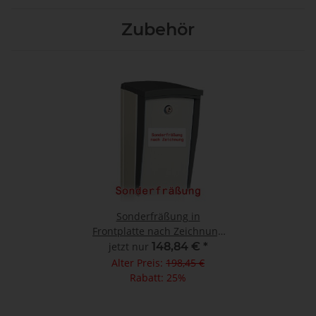
Zubehör
Sonderfräßung in
Frontplatte nach Zeichnung
für unsere Aluminium
jetzt nur
148,84 €
*
Standsäulen
Alter Preis:
198,45 €
Rabatt:
25%