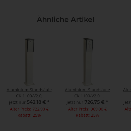
Ähnliche Artikel
Aluminium-Standsäule
Aluminium-Standsäule
Alu
CK 1100-V2.0,
CK 1100-V2.0,
Abdeckung in RAL 7016
Abdeckung in RAL 7016,
Abde
jetzt nur
542,18 €
*
jetzt nur
726,75 €
*
jet
Tastaturschloß 3-Kanal
T
Alter Preis:
722,90 €
Alter Preis:
969,00 €
Alt
Rabatt:
25%
Rabatt:
25%