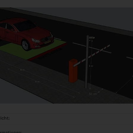
icht:
ormationen: