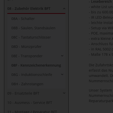
- Lesebereich
- white List 
08 - Zubehör Elektrik BFT
- bis zu 600.
- IR LED-Bele
08A - Schalter
- leichte Insta
08B - Säulen, Standsäulen
- Setup via Wi
- POE, maxima
08C - Tastaturschlösser
- extra klein
- Anschluss f
08D - Münzprüfer
- in RAL 5002 
- Maße 178 x
08E - Transponder
Die Zufahrtsk
08F - Kennzeichenerkennung
erfasst das N
08G - Induktionsschleife
umwandelt. Di
Nummernschild
08H - Zahnstangen
Unser System 
09 - Ersatzteile BFT
Nummernschild
Reparaturpark
10 - Ausmess - Service BFT
11 - Montage / Reparatur BFT