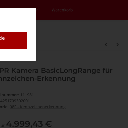
en
Newsletter
Warenkorb
de
PR Kamera BasicLongRange für
nnzeichen-Erkennung
elnummer:
111981
4251709302001
orie:
08F - Kennzeichenerkennung
4.999,43 €
 nur