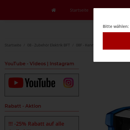
Startseite
Mein Konto
Bitte wählen:
Startseite
08 - Zubehör Elektrik BFT
08F - Kennzeichenerkennung
YouTube - Videos | Instagram
Rabatt - Aktion
!!! -25% Rabatt auf alle