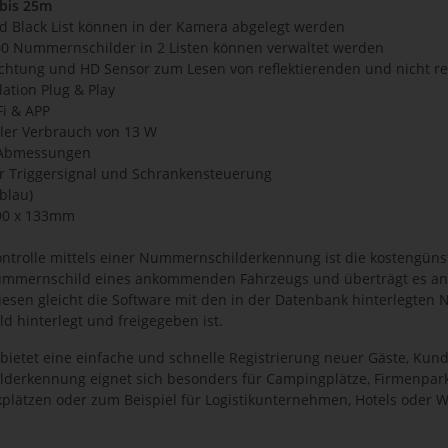
 bis 25m
und Black List können in der Kamera abgelegt werden
000 Nummernschilder in 2 Listen können verwaltet werden
uchtung und HD Sensor zum Lesen von reflektierenden und nicht r
llation Plug & Play
Fi & APP
ler Verbrauch von 13 W
e Abmessungen
ür Triggersignal und Schrankensteuerung
(blau)
 90 x 133mm
ontrolle mittels einer Nummernschilderkennung ist die kostengünst
ummernschild eines ankommenden Fahrzeugs und überträgt es an di
esen gleicht die Software mit den in der Datenbank hinterlegten
 hinterlegt und freigegeben ist.
bietet eine einfache und schnelle Registrierung neuer Gäste, Kund
erkennung eignet sich besonders für Campingplätze, Firmenparkpl
plätzen oder zum Beispiel für Logistikunternehmen, Hotels oder 