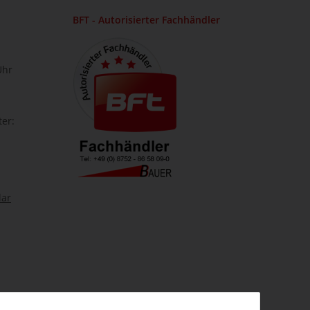
BFT - Autorisierter Fachhändler
Uhr
ter:
lar