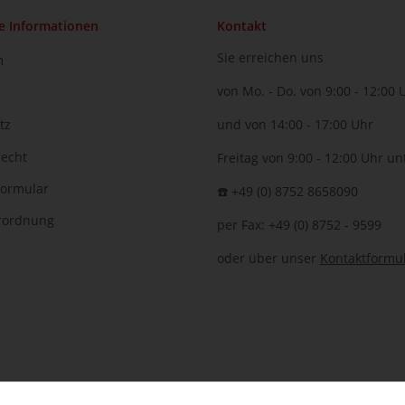
e Informationen
Kontakt
Sie erreichen uns
m
von Mo. - Do. von 9:00 - 12:00 
tz
und von 14:00 - 17:00 Uhr
recht
Freitag von 9:00 - 12:00 Uhr un
formular
☎️ +49 (0) 8752 8658090
erordnung
per Fax: +49 (0) 8752 - 9599
oder über unser
Kontaktformu