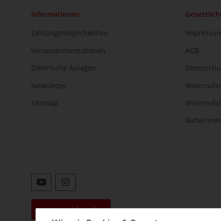
Informationen
Gesetzlich
Zahlungsmöglichkeiten
Impressu
Versandinformationen
AGB
Elektrische Anlagen
Datenschu
Newsletter
Widerrufs
Sitemap
Widerrufs
Batteriev
Vertrag widerrufen