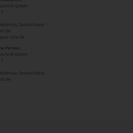
technik GmbH
17
Hallertau, Deutschland
re.de
auer-tore.de
he Person:
technik GmbH
17
Hallertau, Deutschland
re.de