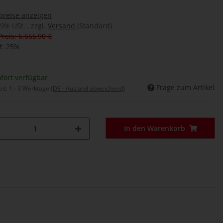
preise anzeigen
19% USt. , zzgl.
Versand
(Standard)
Preis: 6.665,90 €
t:
25%
fort verfügbar
Frage zum Artikel
eit:
1 - 3 Werktage
(DE - Ausland abweichend)
In den Warenkorb