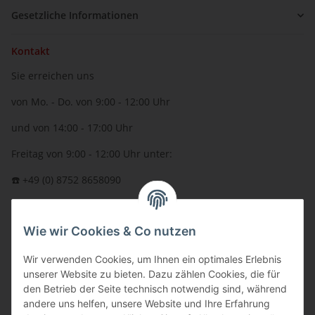
Gesetzliche Informationen
Kontakt
Sie erreichen uns
von Mo. - Do. von 9:00 - 12:00 Uhr
und von 14:00 - 17:00 Uhr
Freitag von 9:00 - 12:00 Uhr unter:
☎️ +49 (0) 8752 8658090
per Fax: +49 (0) 8752 - 9599
Wie wir Cookies & Co nutzen
oder über unser
Kontaktformular
BFT - Autorisierter Fachhändler
Wir verwenden Cookies, um Ihnen ein optimales Erlebnis
unserer Website zu bieten. Dazu zählen Cookies, die für
den Betrieb der Seite technisch notwendig sind, während
andere uns helfen, unsere Website und Ihre Erfahrung