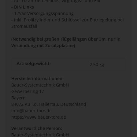
- für Torantrieb Phobos, Virgo, Igea, und Elli
-
DIN Links
- 12Vac Versorgungsspannung
- inkl. Profilzylinder und Schlüssel zur Entriegelung bei
Stromausfall
(Notwendig bei großen Flügellängen über 3m, nur in
Verbindung mit Zusatzplatine)
Artikelgewicht:
2,50
kg
Herstellerinformationen:
Bauer-Systemtechnik GmbH
Gewerbering 17
Bayern
84072 Au i.d. Hallertau, Deutschland
info@bauer-tore.de
https://www.bauer-tore.de
Verantwortliche Person:
Bauer-Systemtechnik GmbH