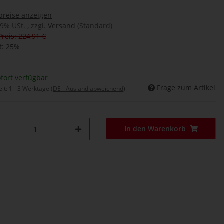
preise anzeigen
19% USt. , zzgl.
Versand
(Standard)
Preis: 224,91 €
t:
25%
fort verfügbar
Frage zum Artikel
eit:
1 - 3 Werktage
(DE - Ausland abweichend)
In den Warenkorb