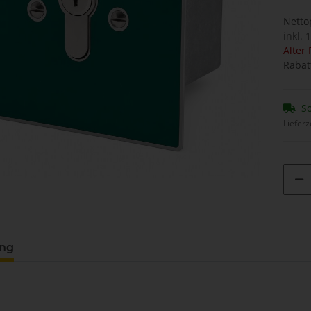
Netto
inkl. 
Alter 
Rabat
So
Lieferz
ung