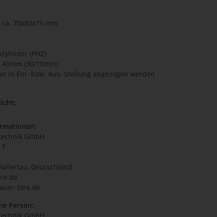
: ca. 70x80x75 mm
bzylinder (PHZ)
ge 40mm (30/10mm)
ann in Ein- bzw. Aus- Stellung abgezogen werden
icht:
ormationen:
technik GmbH
17
Hallertau, Deutschland
re.de
auer-tore.de
he Person:
technik GmbH