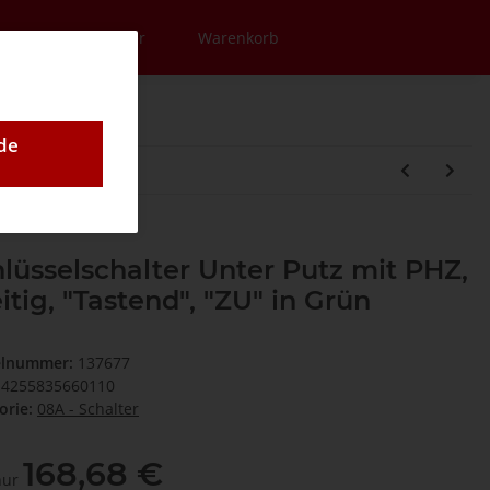
en
Newsletter
Warenkorb
de
lüsselschalter Unter Putz mit PHZ,
eitig, "Tastend", "ZU" in Grün
elnummer:
137677
4255835660110
orie:
08A - Schalter
168,68 €
 nur