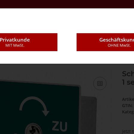
Kontakt
Über Uns
E-Mail
Montageleistung
Privatkunde
Geschäftskun
MIT MwSt.
OHNE MwSt.
ter Unter Putz mit PHZ, 1 seitig, "Tastend", "ZU" in Grün
Sch
1 s
Artik
GTIN:
Kateg
jetzt