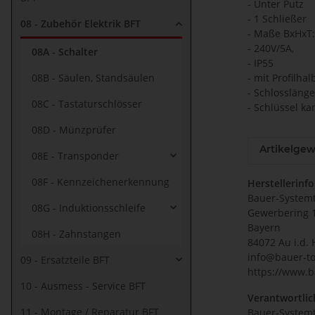
- Unter Putz
- 1 Schließer
08 - Zubehör Elektrik BFT
- Maße BxHxT
- 240V/5A,
08A - Schalter
- IP55
08B - Säulen, Standsäulen
- mit Profilhal
- Schlosslän
08C - Tastaturschlösser
- Schlüssel k
08D - Münzprüfer
Artikelgew
08E - Transponder
08F - Kennzeichenerkennung
Herstellerinf
Bauer-System
08G - Induktionsschleife
Gewerbering 
Bayern
08H - Zahnstangen
84072 Au i.d. 
info@bauer-to
09 - Ersatzteile BFT
https://www.b
10 - Ausmess - Service BFT
Verantwortlic
11 - Montage / Reparatur BFT
Bauer-System