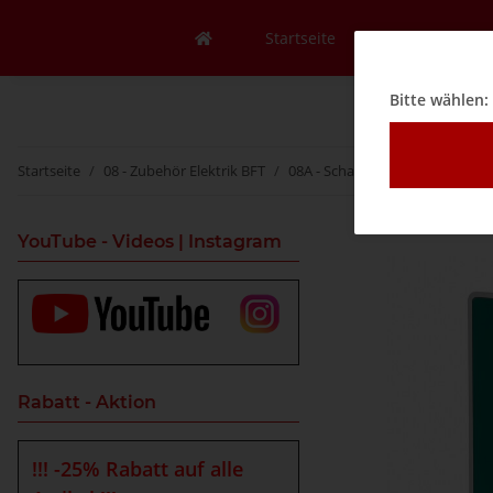
Startseite
Mein Konto
Bitte wählen:
Startseite
08 - Zubehör Elektrik BFT
08A - Schalter
Schlüsselschal
YouTube - Videos | Instagram
Rabatt - Aktion
!!! -25% Rabatt auf alle