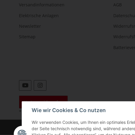
Versandinformationen
AGB
Elektrische Anlagen
Datenschu
Newsletter
Widerrufs
Sitemap
Widerrufs
Batteriev
Vertrag widerrufen
Wie wir Cookies & Co nutzen
* Alle Preise inkl. gesetzlicher USt., zzgl.
Versand
Wir verwenden Cookies, um Ihnen ein optimales Erleb
©
der Seite technisch notwendig sind, während andere
Klicken Sie auf „Alle akzeptieren“, um der Nutzung z