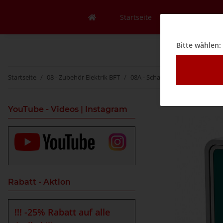
Startseite
Mein Konto
Bitte wählen:
Startseite
08 - Zubehör Elektrik BFT
08A - Schalter
Schlüsselschal
YouTube - Videos | Instagram
Rabatt - Aktion
!!! -25% Rabatt auf alle