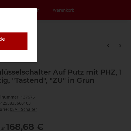
en
Newsletter
Warenkorb
de
lüsselschalter Auf Putz mit PHZ, 1
tig, "Tastend", "ZU" in Grün
elnummer:
137676
4255835660103
orie:
08A - Schalter
168,68 €
 nur