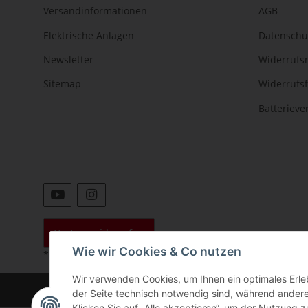
Versandinformationen
AGB
Elektrische Anlagen
Datenschu
Newsletter
Widerrufs
Sitemap
Widerrufs
Batteriev
Vertrag widerrufen
Wie wir Cookies & Co nutzen
* Alle Preise inkl. gesetzlicher USt., zzgl.
Versand
Wir verwenden Cookies, um Ihnen ein optimales Erleb
©
der Seite technisch notwendig sind, während andere
Klicken Sie auf „Alle akzeptieren“, um der Nutzung z