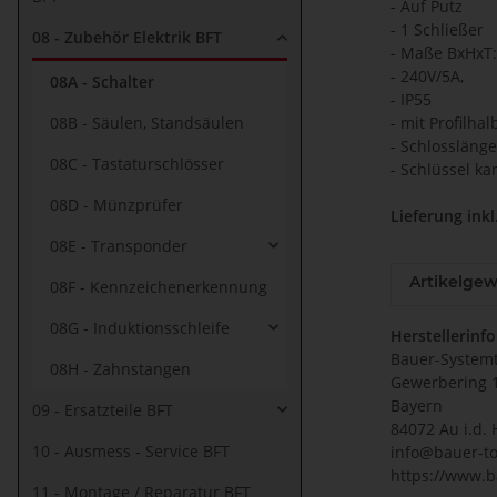
- Auf Putz
- 1 Schließer
08 - Zubehör Elektrik BFT
- Maße BxHxT
- 240V/5A,
08A - Schalter
- IP55
08B - Säulen, Standsäulen
- mit Profilhal
- Schlosslän
08C - Tastaturschlösser
- Schlüssel k
08D - Münzprüfer
Lieferung inkl
08E - Transponder
Artikelgew
08F - Kennzeichenerkennung
08G - Induktionsschleife
Herstellerinf
Bauer-System
08H - Zahnstangen
Gewerbering 
Bayern
09 - Ersatzteile BFT
84072 Au i.d. 
10 - Ausmess - Service BFT
info@bauer-to
https://www.b
11 - Montage / Reparatur BFT