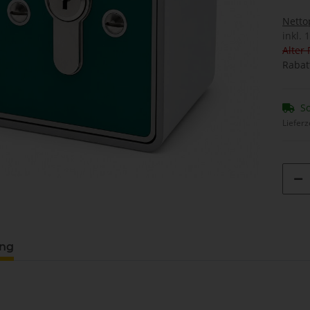
Netto
inkl. 
Alter 
Rabat
So
Lieferz
ung