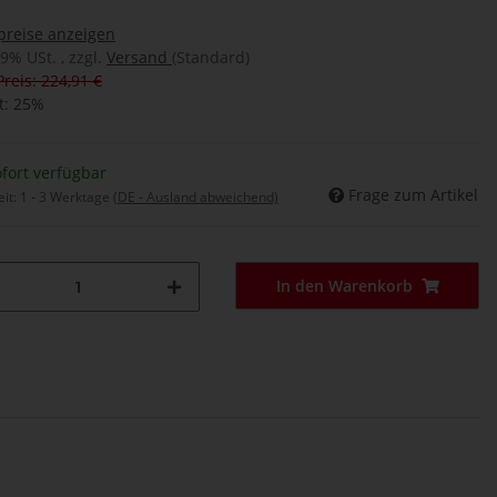
preise anzeigen
19% USt. , zzgl.
Versand
(Standard)
Preis: 224,91 €
t:
25%
fort verfügbar
Frage zum Artikel
eit:
1 - 3 Werktage
(DE - Ausland abweichend)
In den Warenkorb