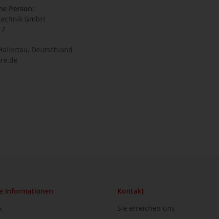
he Person:
technik GmbH
17
Hallertau, Deutschland
re.de
e Informationen
Kontakt
Sie erreichen uns
m