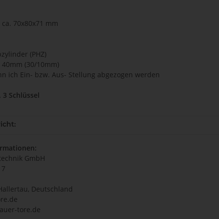
: ca. 70x80x71 mm
bzylinder (PHZ)
ge 40mm (30/10mm)
ann ich Ein- bzw. Aus- Stellung abgezogen werden
. 3 Schlüssel
icht:
ormationen:
technik GmbH
17
Hallertau, Deutschland
re.de
auer-tore.de